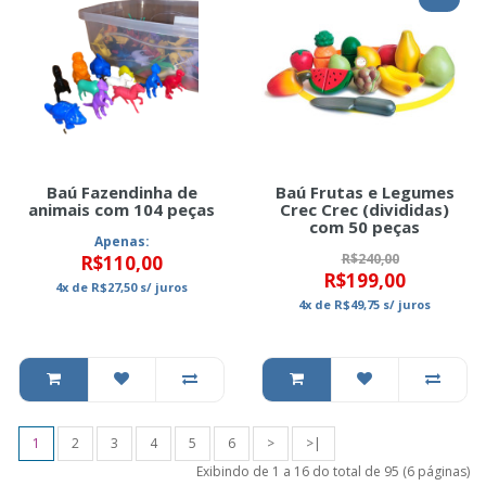
Baú Fazendinha de
Baú Frutas e Legumes
animais com 104 peças
Crec Crec (divididas)
com 50 peças
Apenas:
R$240,00
R$110,00
R$199,00
4x
de
R$27,50
s/ juros
4x
de
R$49,75
s/ juros
1
2
3
4
5
6
>
>|
Exibindo de 1 a 16 do total de 95 (6 páginas)