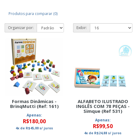
Produtos para comparar (0)
Organizar por:
Exibir:
Formas Dinâmicas -
ALFABETO ILUSTRADO
BrinqMutti (Ref: 161)
INGLÊS COM 78 PEÇAS -
Simque (Ref 531)
Apenas:
Apenas:
R$180,00
R$99,50
4x
de
R$45,00
s/ juros
4x
de
R$24,88
s/ juros