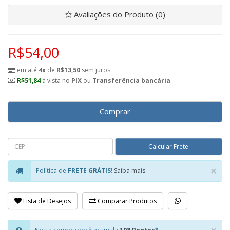
Avaliações do Produto (0)
R$54,00
em até
4x
de
R$13,50
sem juros.
R$51,84
à vista no
PIX
ou
Transferência bancária
.
Comprar
×
Política de
FRETE GRÁTIS
!
Saiba mais
Clo
Lista de Desejos
Comparar Produtos