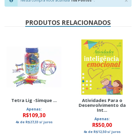
×
Nesta compra você acumula
108 Pontos
*.
Clo
PRODUTOS RELACIONADOS
Tetra Lig -Simque ...
Atividades Para o
Desenvolvimento da
Apenas:
Int...
R$109,30
Apenas:
4x
de
R$27,33
s/ juros
R$50,00
4x
de
R$12,50
s/ juros