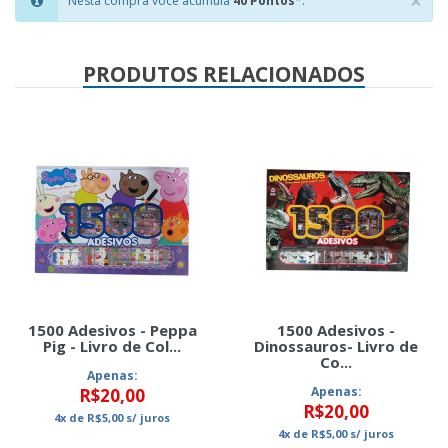
×
Nesta compra você acumula
40 Pontos
*.
Clo
PRODUTOS RELACIONADOS
1500 Adesivos - Peppa
1500 Adesivos -
Pig - Livro de Col...
Dinossauros- Livro de
Co...
Apenas:
Apenas:
R$20,00
R$20,00
4x
de
R$5,00
s/ juros
4x
de
R$5,00
s/ juros