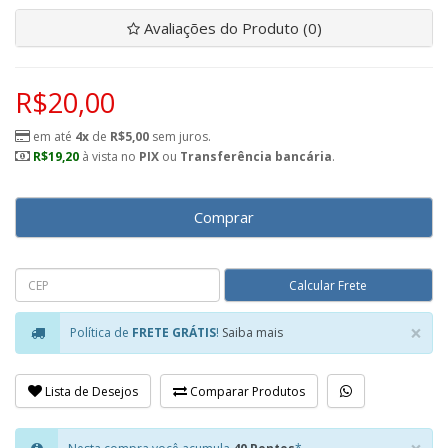
Avaliações do Produto (0)
R$20,00
em até
4x
de
R$5,00
sem juros.
R$19,20
à vista no
PIX
ou
Transferência bancária
.
Comprar
×
Política de
FRETE GRÁTIS
!
Saiba mais
Clo
Lista de Desejos
Comparar Produtos