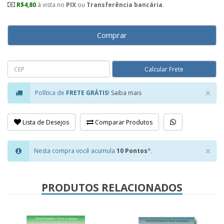
R$4,80
à vista no
PIX
ou
Transferência bancária
.
Comprar
×
Política de
FRETE GRÁTIS
!
Saiba mais
Clo
Lista de Desejos
Comparar Produtos
×
Nesta compra você acumula
10 Pontos
*.
Clo
PRODUTOS RELACIONADOS