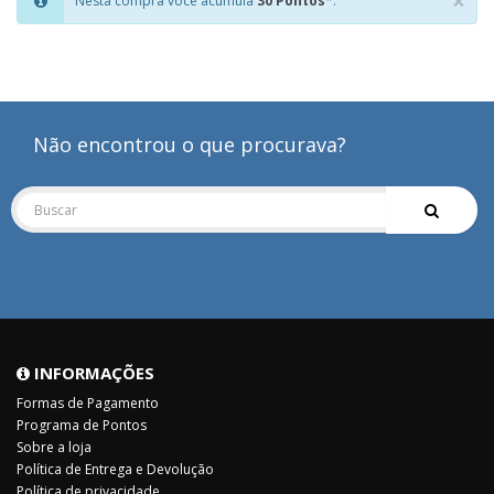
×
Nesta compra você acumula
30 Pontos
*.
Clo
Não encontrou o que procurava?
INFORMAÇÕES
Formas de Pagamento
Programa de Pontos
Sobre a loja
Política de Entrega e Devolução
Política de privacidade