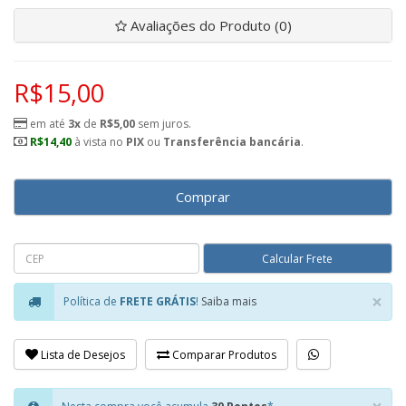
Avaliações do Produto (0)
R$15,00
em até
3x
de
R$5,00
sem juros.
R$14,40
à vista no
PIX
ou
Transferência bancária
.
Comprar
×
Política de
FRETE GRÁTIS
!
Saiba mais
Clo
Lista de Desejos
Comparar Produtos