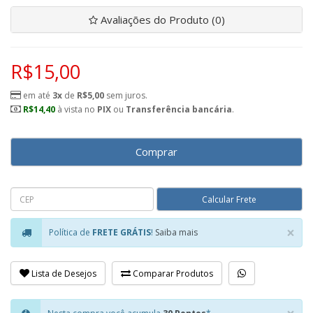
Avaliações do Produto (0)
R$15,00
em até
3x
de
R$5,00
sem juros.
R$14,40
à vista no
PIX
ou
Transferência bancária
.
Comprar
×
Política de
FRETE GRÁTIS
!
Saiba mais
Clo
Lista de Desejos
Comparar Produtos