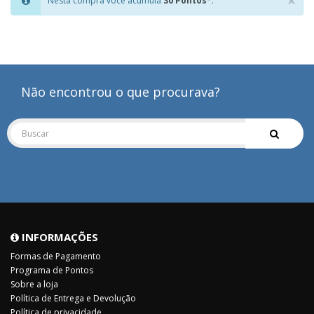
×
Nesta compra você acumula
30 Pontos
*.
Clo
Não encontrou o que procurava?
INFORMAÇÕES
Formas de Pagamento
Programa de Pontos
Sobre a loja
Política de Entrega e Devolução
Política de privacidade