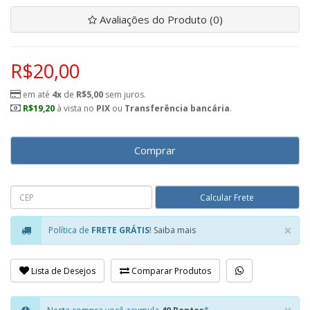
Avaliações do Produto (0)
R$20,00
em até
4x
de
R$5,00
sem juros.
R$19,20
à vista no
PIX
ou
Transferência bancária
.
Comprar
×
Política de
FRETE GRÁTIS
!
Saiba mais
Clo
Lista de Desejos
Comparar Produtos