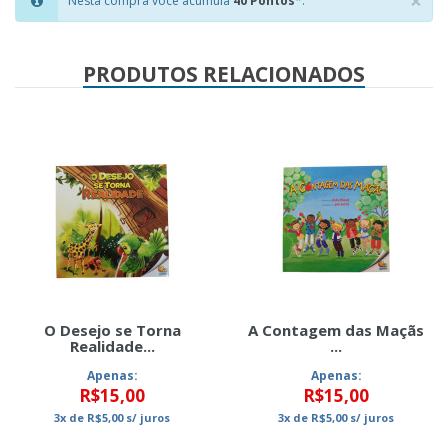
×
Nesta compra você acumula
40 Pontos
*.
Clo
PRODUTOS RELACIONADOS
O Desejo se Torna
A Contagem das Maçãs
Realidade...
...
Apenas:
Apenas:
R$15,00
R$15,00
3x
de
R$5,00
s/ juros
3x
de
R$5,00
s/ juros