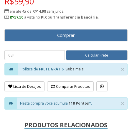
R$59,90
em até
4x
de
R$14,98
sem juros.
R$57,50
à vista no
PIX
ou
Transferência bancária
.
Comprar
×
Política de
FRETE GRÁTIS
!
Saiba mais
Clo
Lista de Desejos
Comparar Produtos
×
Nesta compra você acumula
118 Pontos
*.
Clo
PRODUTOS RELACIONADOS