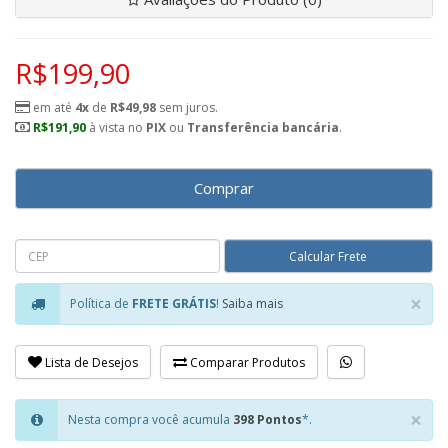
R$199,90
em até
4x
de
R$49,98
sem juros.
R$191,90
à vista no
PIX
ou
Transferência bancária
.
Comprar
×
Política de
FRETE GRÁTIS
!
Saiba mais
Clo
Lista de Desejos
Comparar Produtos
×
Nesta compra você acumula
398 Pontos
*.