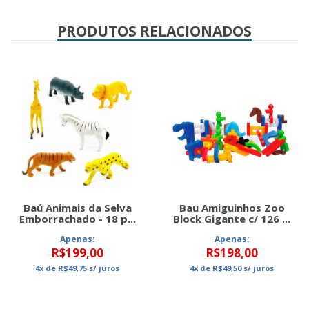
Clo
PRODUTOS RELACIONADOS
Baú Animais da Selva
Bau Amiguinhos Zoo
Emborrachado - 18 p...
Block Gigante c/ 126 ...
Apenas:
Apenas:
R$199,00
R$198,00
4x
de
R$49,75
s/ juros
4x
de
R$49,50
s/ juros