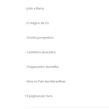
- João e Maria
- O mágico de Oz
- Os três porquinhos
- Cachinhos dourados
- Chapeuzinho Vermelho
- Alice no País das Maravilhas.
10 páginas por livro.