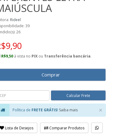
MAIÚSCULA
itora:
Rideel
sponibilidade: 39
ndido(s): 26
R$9,90
R$9,50
à vista no
PIX
ou
Transferência bancária
.
Comprar
×
Política de
FRETE GRÁTIS
!
Saiba mais
Close
Lista de Desejos
Comparar Produtos