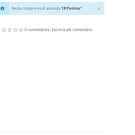
×
Nesta compra você acumula
18 Pontos
*.
Close
0 comentários
/
Escreva um comentário