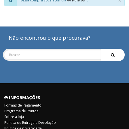
×
Nesta compra você acumula
44 Pontos
*.
Clo
Não encontrou o que procurava?
INFORMAÇÕES
Formas de Pagamento
Programa de Pontos
Sobre a loja
Política de Entrega e Devolução
Política de privacidade