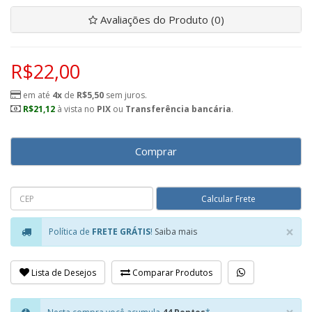
Avaliações do Produto (0)
R$22,00
em até
4x
de
R$5,50
sem juros.
R$21,12
à vista no
PIX
ou
Transferência bancária
.
Comprar
×
Política de
FRETE GRÁTIS
!
Saiba mais
Clo
Lista de Desejos
Comparar Produtos