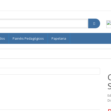
edos
Painéis Pedagógicos
Papelaria
Ed
Di