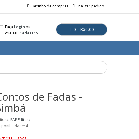
Carrinho de compras
Finalizar pedido
Faça
Login
ou
0 - R$0,00
crie seu
Cadastro
Contos de Fadas -
Simbá
itora:
PAE Editora
sponibilidade: 4