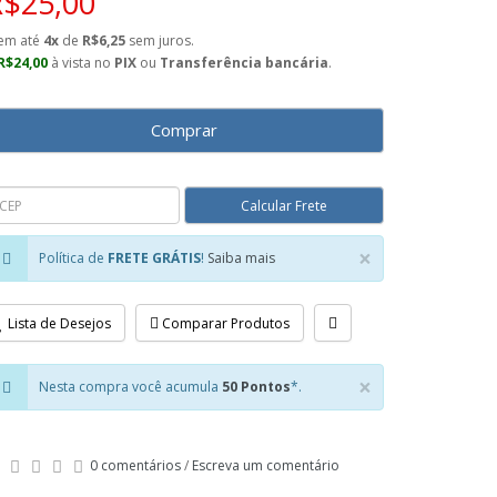
R$25,00
em até
4x
de
R$6,25
sem juros.
R$24,00
à vista no
PIX
ou
Transferência bancária
.
Comprar
×
Política de
FRETE GRÁTIS
!
Saiba mais
Close
Lista de Desejos
Comparar Produtos
×
Nesta compra você acumula
50 Pontos
*.
Close
0 comentários
/
Escreva um comentário