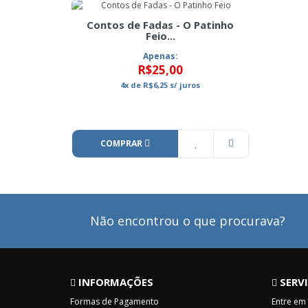
Contos de Fadas - O Patinho
Feio...
Apenas:
R$25,00
4x
de
R$6,25
s/ juros
COMPRAR
Não encontrou o que procurava?
INFORMAÇÕES
SERVI
Formas de Pagamento
Entre em