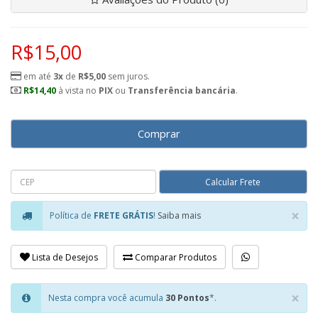
R$15,00
em até
3x
de
R$5,00
sem juros.
R$14,40
à vista no
PIX
ou
Transferência bancária
.
Comprar
×
Política de
FRETE GRÁTIS
!
Saiba mais
Clo
Lista de Desejos
Comparar Produtos
×
Nesta compra você acumula
30 Pontos
*.