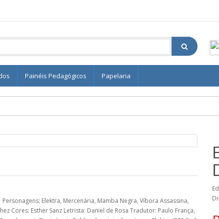
edos
Painéis Pedagógicos
Papelaria
Ed
Di
1 Personagens: Elektra, Mercenária, Mamba Negra, Víbora Assassina,
ez Cores: Esther Sanz Letrista: Daniel de Rosa Tradutor: Paulo França,