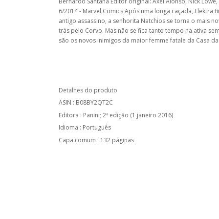
Bernardo Santana Editor original: Axel Alonso, Nick Lowe
6/2014 - Marvel Comics Após uma longa caçada, Elektra 
antigo assassino, a senhorita Natchios se torna o mais 
trás pelo Corvo. Mas não se fica tanto tempo na ativa s
são os novos inimigos da maior femme fatale da Casa das
Detalhes do produto
ASIN : B08BY2QT2C
Editora : Panini; 2ª edição (1 janeiro 2016)
Idioma : Português
Capa comum : 132 páginas