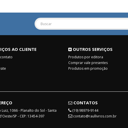
IÇOS AO CLIENTE
OUTROS SERVIÇOS
 contato
Produtos por editora
Comprar vale presentes
site
Produtos em promoção
EREÇO
CONTATOS
Luiz, 1066 - Planalto do Sol - Santa
(19) 98979-9144
d'Oeste/SP - CEP: 13454-397
contato@raullivros.com.br