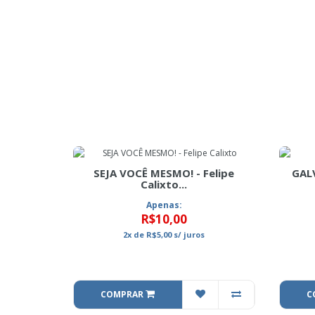
SEJA VOCÊ MESMO! - Felipe
GALV
Calixto...
Apenas:
R$10,00
2x
de
R$5,00
s/ juros
COMPRAR
C