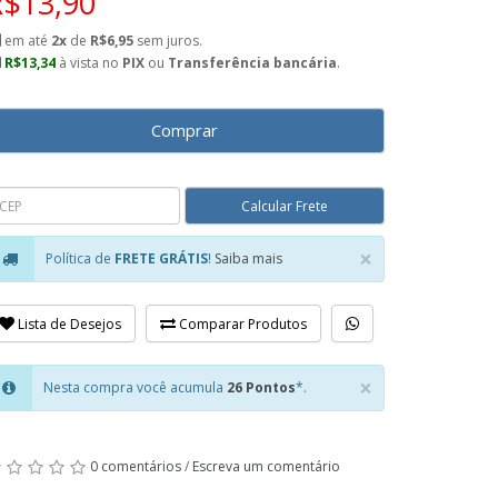
R$13,90
em até
2x
de
R$6,95
sem juros.
R$13,34
à vista no
PIX
ou
Transferência bancária
.
Comprar
×
Política de
FRETE GRÁTIS
!
Saiba mais
Close
Lista de Desejos
Comparar Produtos
×
Nesta compra você acumula
26 Pontos
*.
Close
0 comentários
/
Escreva um comentário