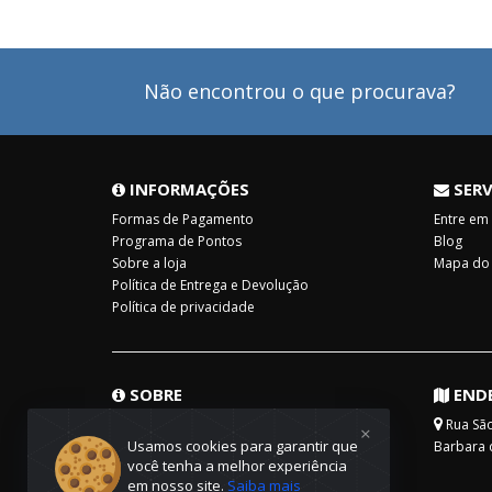
Não encontrou o que procurava?
INFORMAÇÕES
SERV
Formas de Pagamento
Entre em
Programa de Pontos
Blog
Sobre a loja
Mapa do 
Política de Entrega e Devolução
Política de privacidade
SOBRE
END
A Raul Livros desde 2007 fornece livros e
Rua São 
×
Usamos cookies para garantir que
materiais pedagógicos de qualidade com
Barbara 
você tenha a melhor experiência
foco na satisfação do cliente e na
em nosso site.
Saiba mais
preservação do meio ambiente...
Continuar