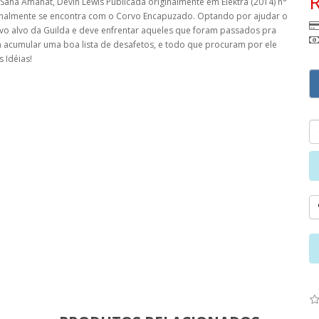
, Sana Amanat, Devin Lewis Publicada originalmente em Elektra (2014) n°
finalmente se encontra com o Corvo Encapuzado. Optando por ajudar o
novo alvo da Guilda e deve enfrentar aqueles que foram passados pra
em acumular uma boa lista de desafetos, e todo que procuram por ele
 Idéias!