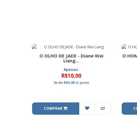
O OLHO DE JADE - Diane Wei
O HOM
Liang...
Apenas:
R$10,00
2x
de
R$5,00
s/ juros
COMPRAR
C