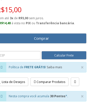
R$15,00
em até
3x
de
R$5,00
sem juros.
R$14,40
à vista no
PIX
ou
Transferência bancária
.
Comprar
×
Política de
FRETE GRÁTIS
!
Saiba mais
Close
Lista de Desejos
Comparar Produtos
×
Nesta compra você acumula
30 Pontos
*.
Close