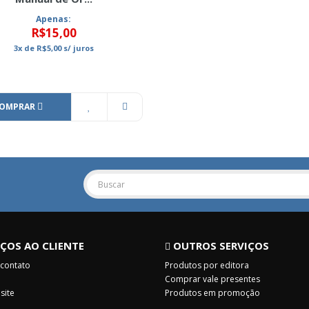
Apenas:
R$15,00
3x
de
R$5,00
s/ juros
OMPRAR
ÇOS AO CLIENTE
OUTROS SERVIÇOS
 contato
Produtos por editora
Comprar vale presentes
site
Produtos em promoção