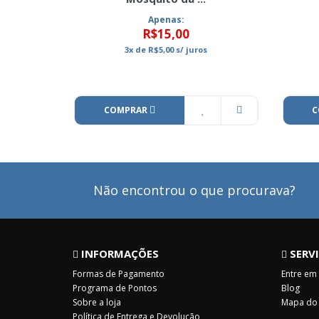
Apenas:
R$15,00
3x
de
R$5,00
s/ juros
COMPRAR
C
Não encontrou o que procurava?
INFORMAÇÕES
SERVI
Formas de Pagamento
Entre em
Programa de Pontos
Blog
Sobre a loja
Mapa do 
Política de Entrega e Devolução