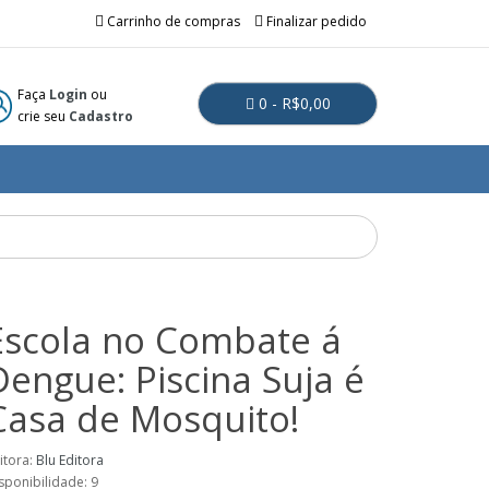
Carrinho de compras
Finalizar pedido
Faça
Login
ou
0 - R$0,00
crie seu
Cadastro
Escola no Combate á
Dengue: Piscina Suja é
Casa de Mosquito!
itora:
Blu Editora
sponibilidade: 9