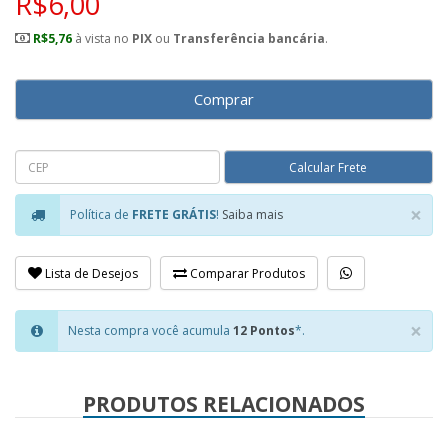
R$6,00
R$5,76
à vista no
PIX
ou
Transferência bancária
.
Comprar
×
Política de
FRETE GRÁTIS
!
Saiba mais
Clo
Lista de Desejos
Comparar Produtos
×
Nesta compra você acumula
12 Pontos
*.
Clo
PRODUTOS RELACIONADOS