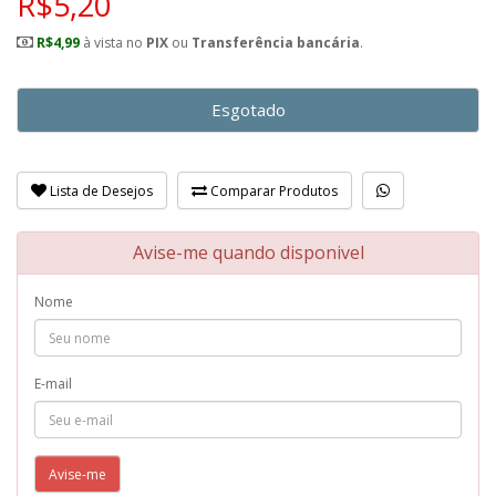
R$5,20
R$4,99
à vista no
PIX
ou
Transferência bancária
.
Esgotado
Lista de Desejos
Comparar Produtos
Avise-me quando disponivel
Nome
E-mail
Avise-me