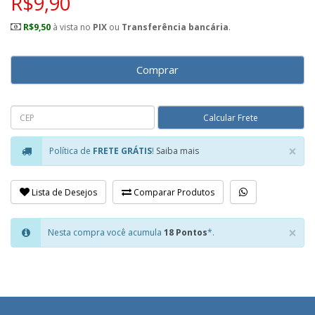
R$9,90
R$9,50
à vista no
PIX
ou
Transferência bancária
.
Comprar
×
Política de
FRETE GRÁTIS
!
Saiba mais
Clo
Lista de Desejos
Comparar Produtos
×
Nesta compra você acumula
18 Pontos
*.
Clo