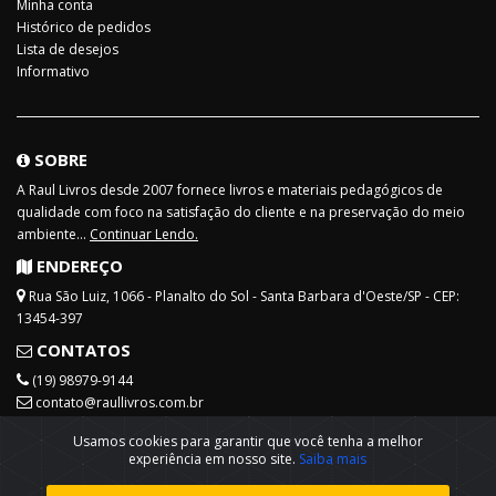
Minha conta
Histórico de pedidos
Lista de desejos
Informativo
SOBRE
A Raul Livros desde 2007 fornece livros e materiais pedagógicos de
qualidade com foco na satisfação do cliente e na preservação do meio
ambiente...
Continuar Lendo.
ENDEREÇO
Rua São Luiz, 1066 - Planalto do Sol - Santa Barbara d'Oeste/SP - CEP:
13454-397
CONTATOS
(19) 98979-9144
contato@raullivros.com.br
REDES SOCIAIS
Usamos cookies para garantir que você tenha a melhor
experiência em nosso site.
Saiba mais
Precisa de ajuda?