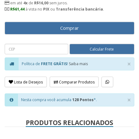
em até
4x
de
R$16,00
sem juros.
R$61,44
à vista no
PIX
ou
Transferência bancária
.
Comprar
×
Política de
FRETE GRÁTIS
!
Saiba mais
Clo
Lista de Desejos
Comparar Produtos
×
Nesta compra você acumula
128 Pontos
*.
Clo
PRODUTOS RELACIONADOS