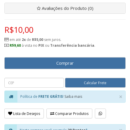
Avaliações do Produto (0)
R$10,00
em até
2x
de
R$5,00
sem juros.
R$9,60
à vista no
PIX
ou
Transferência bancária
.
Comprar
×
Política de
FRETE GRÁTIS
!
Saiba mais
Clo
Lista de Desejos
Comparar Produtos