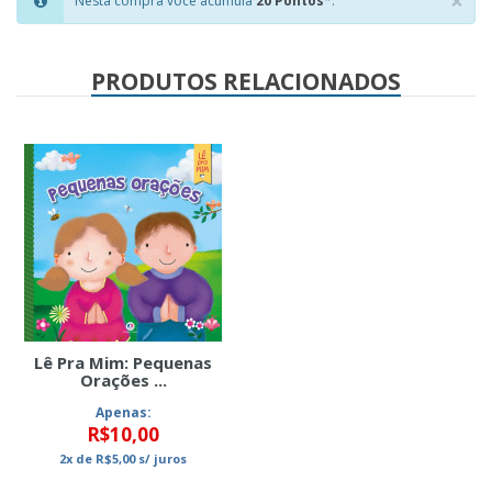
×
Nesta compra você acumula
20 Pontos
*.
Clo
PRODUTOS RELACIONADOS
Lê Pra Mim: Pequenas
Orações ...
Apenas:
R$10,00
2x
de
R$5,00
s/ juros