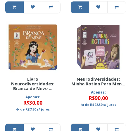
Livro
Neurodiversidades:
Neurodiversidades:
Minha Rotina Para Men...
Branca de Neve ...
Apenas:
Apenas:
R$90,00
R$30,00
4x
de
R$22,50
s/ juros
4x
de
R$7,50
s/ juros