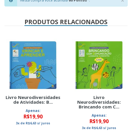
×
Nesta compra você acumula
60 Pontos
*.
Clo
PRODUTOS RELACIONADOS
Livro Neurodiversidades
Livro
de Atividades: B...
Neurodiversidades:
Brincando com C...
Apenas:
Apenas:
R$19,90
R$19,90
3x
de
R$6,63
s/ juros
3x
de
R$6,63
s/ juros