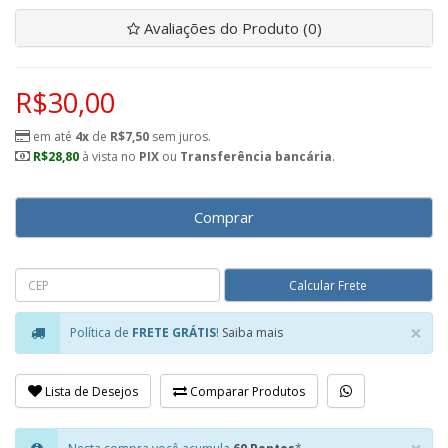
Avaliações do Produto (0)
R$30,00
em até
4x
de
R$7,50
sem juros.
R$28,80
à vista no
PIX
ou
Transferência bancária
.
Comprar
×
Política de
FRETE GRÁTIS
!
Saiba mais
Clo
Lista de Desejos
Comparar Produtos