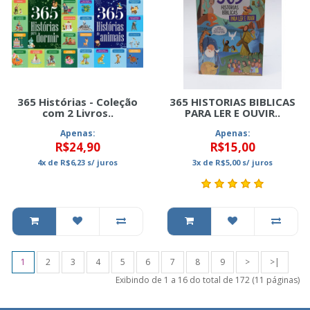
365 Histórias - Coleção
365 HISTORIAS BIBLICAS
com 2 Livros..
PARA LER E OUVIR..
Apenas:
Apenas:
R$24,90
R$15,00
4x
de
R$6,23
s/ juros
3x
de
R$5,00
s/ juros
1
2
3
4
5
6
7
8
9
>
>|
Exibindo de 1 a 16 do total de 172 (11 páginas)