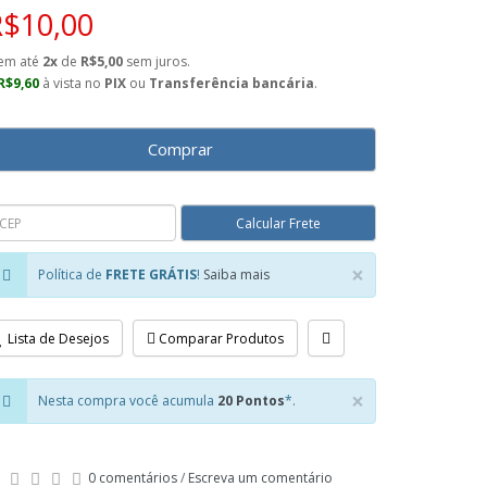
R$10,00
em até
2x
de
R$5,00
sem juros.
R$9,60
à vista no
PIX
ou
Transferência bancária
.
Comprar
×
Política de
FRETE GRÁTIS
!
Saiba mais
Close
Lista de Desejos
Comparar Produtos
×
Nesta compra você acumula
20 Pontos
*.
Close
0 comentários
/
Escreva um comentário