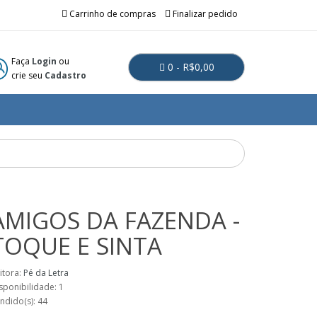
Carrinho de compras
Finalizar pedido
Faça
Login
ou
0 - R$0,00
crie seu
Cadastro
AMIGOS DA FAZENDA -
TOQUE E SINTA
itora:
Pé da Letra
sponibilidade: 1
ndido(s): 44