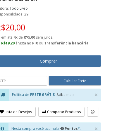
itora:
Todo Livro
sponibilidade: 29
R$20,00
em até
4x
de
R$5,00
sem juros.
R$19,20
à vista no
PIX
ou
Transferência bancária
.
Comprar
×
Política de
FRETE GRÁTIS
!
Saiba mais
Close
Lista de Desejos
Comparar Produtos
×
Nesta compra você acumula
40 Pontos
*.