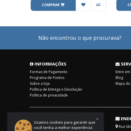
COMPRAR
C
Não encontrou o que procurava?
INFORMAÇÕES
SERV
Formas de Pagamento
Entre em
Programa de Pontos
Blog
Sobre a loja
Mapa do 
Política de Entrega e Devolução
Política de privacidade
×
SOBRE
END
Usamos cookies para garantir que
A Raul Livros desde 2007 fornece livros e
Rua São 
você tenha a melhor experiência