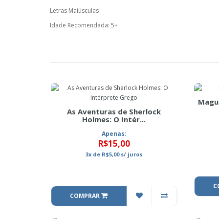
Letras Maiúsculas
Idade Recomendada: 5+
Magui
As Aventuras de Sherlock
Holmes: O Intér...
Apenas:
R$15,00
3x
de
R$5,00
s/ juros
C
COMPRAR