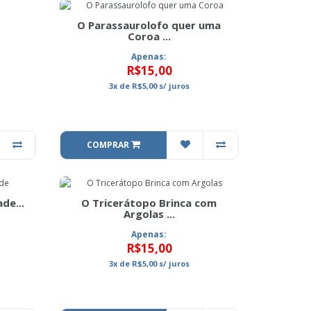
O Parassaurolofo quer uma
Coroa ...
Apenas:
R$15,00
3x
de
R$5,00
s/ juros
COMPRAR
de...
O Tricerátopo Brinca com
Argolas ...
Apenas:
R$15,00
3x
de
R$5,00
s/ juros