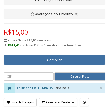
Avaliações do Produto (0)
R$15,00
em até
3x
de
R$5,00
sem juros.
R$14,40
à vista no
PIX
ou
Transferência bancária
.
Comprar
×
Política de
FRETE GRÁTIS
!
Saiba mais
Clo
Lista de Desejos
Comparar Produtos