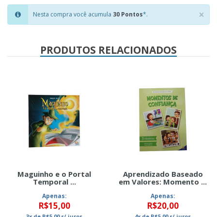
×
Nesta compra você acumula
30 Pontos
*.
Clo
PRODUTOS RELACIONADOS
Maguinho e o Portal
Aprendizado Baseado
Temporal ...
em Valores: Momento ...
Apenas:
Apenas:
R$15,00
R$20,00
3x
de
R$5,00
s/ juros
4x
de
R$5,00
s/ juros