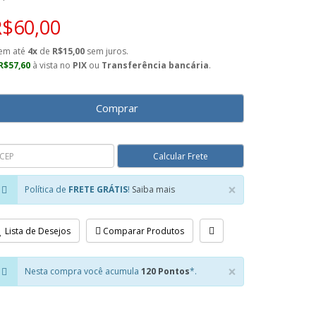
R$60,00
em até
4x
de
R$15,00
sem juros.
R$57,60
à vista no
PIX
ou
Transferência bancária
.
Comprar
×
Política de
FRETE GRÁTIS
!
Saiba mais
Close
Lista de Desejos
Comparar Produtos
×
Nesta compra você acumula
120 Pontos
*.
Close