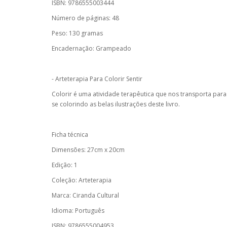
ISBN: 9786555003444
Número de páginas: 48
Peso: 130 gramas
Encadernação: Grampeado
- Arteterapia Para Colorir Sentir
Colorir é uma atividade terapêutica que nos transporta pa
se colorindo as belas ilustrações deste livro.
Ficha técnica
Dimensões: 27cm x 20cm
Edição: 1
Coleção: Arteterapia
Marca: Ciranda Cultural
Idioma: Português
ISBN: 9786555004953