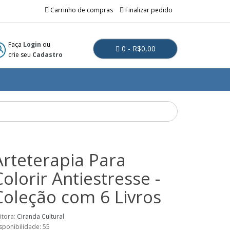
Carrinho de compras
Finalizar pedido
Faça
Login
ou
0 - R$0,00
crie seu
Cadastro
Arteterapia Para
Colorir Antiestresse -
Coleção com 6 Livros
itora:
Ciranda Cultural
sponibilidade: 55