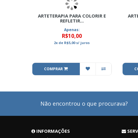
ARTETERAPIA PARA COLORIR E
ART
REFLETIR...
Apenas:
R$10,00
2x
de
R$5,00
s/ juros
COMPRAR
C
Não encontrou o que procurava?
INFORMAÇÕES
SERV