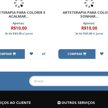
ETERAPIA PARA COLORIR E
ARTETERAPIA PARA COLOR
ACALMAR...
SONHAR...
Apenas:
Apenas:
R$10,00
R$10,00
2x
de
R$5,00
s/ juros
2x
de
R$5,00
s/ juros
OMPRAR
COMPRAR
IÇOS AO CLIENTE
OUTROS SERVIÇOS