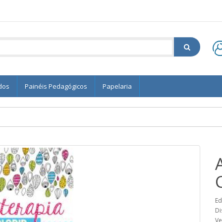
dos
Painéis Pedagógicos
Papelaria
Ed
Di
Ve