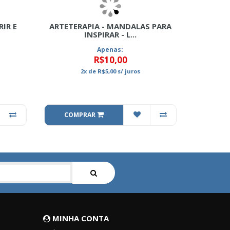
IR E
ARTETERAPIA - MANDALAS PARA
INSPIRAR - L...
Apenas:
R$10,00
2x
de
R$5,00
s/ juros
COMPRAR
MINHA CONTA