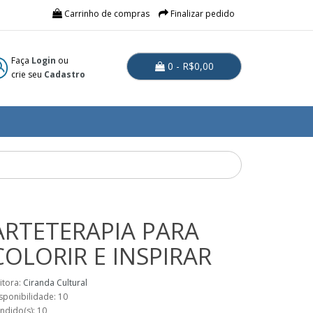
Carrinho de compras
Finalizar pedido
Faça
Login
ou
0 - R$0,00
crie seu
Cadastro
ARTETERAPIA PARA
COLORIR E INSPIRAR
itora:
Ciranda Cultural
sponibilidade: 10
ndido(s): 10