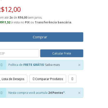
R$12,00
em até
2x
de
R$6,00
sem juros.
R$11,52
à vista no
PIX
ou
Transferência bancária
.
Comprar
×
Política de
FRETE GRÁTIS
!
Saiba mais
Close
Lista de Desejos
Comparar Produtos
×
Nesta compra você acumula
24 Pontos
*.
Close