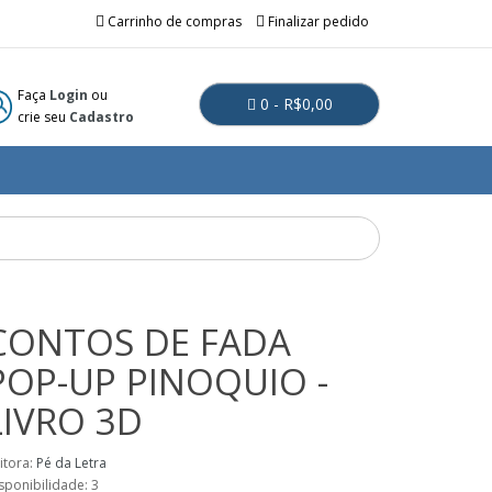
Carrinho de compras
Finalizar pedido
Faça
Login
ou
0 - R$0,00
crie seu
Cadastro
CONTOS DE FADA
POP-UP PINOQUIO -
LIVRO 3D
itora:
Pé da Letra
sponibilidade: 3