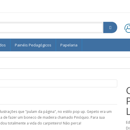
edos
Painéis Pedagógicos
Papelaria
lustrações que "pulam da página", no estilo pop up. Gepeto era um
deia de fazer um boneco de madeira chamado Pinóquio. Para sua
Ed
dou totalmente a vida do carpinteiro! Não perca!
Di