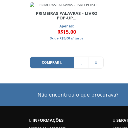
PRIMEIRAS PALAVRAS - LIVRO
POP-UP...
Apenas:
R$15,00
3x
de
R$5,00
s/ juros
COMPRAR
Não encontrou o que procurava?
INFORMAÇÕES
SERVI