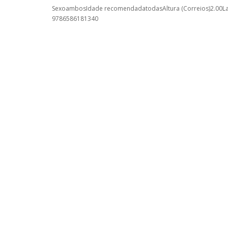
SexoambosIdade recomendadatodasAltura (Correios)2.00Lar
9786586181340