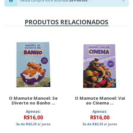
×
Nesta compra você acumula
20 Pontos
*.
Clo
PRODUTOS RELACIONADOS
O Mamute Manoel: Se
O Mamute Manoel: Vai
Diverte no Banho ...
ao Cinema ...
Apenas:
Apenas:
R$16,00
R$16,00
3x
de
R$5,33
s/ juros
3x
de
R$5,33
s/ juros