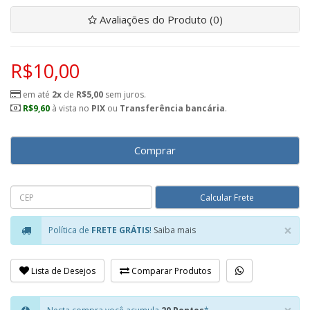
Avaliações do Produto (0)
R$10,00
em até
2x
de
R$5,00
sem juros.
R$9,60
à vista no
PIX
ou
Transferência bancária
.
Comprar
×
Política de
FRETE GRÁTIS
!
Saiba mais
Clo
Lista de Desejos
Comparar Produtos